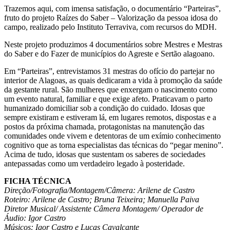
Trazemos aqui, com imensa satisfação, o documentário “Parteiras”,
fruto do projeto Raízes do Saber – Valorização da pessoa idosa do
campo, realizado pelo Instituto Terraviva, com recursos do MDH.
Neste projeto produzimos 4 documentários sobre Mestres e Mestras
do Saber e do Fazer de municípios do Agreste e Sertão alagoano.
Em “Parteiras”, entrevistamos 31 mestras do ofício do partejar no
interior de Alagoas, as quais dedicaram a vida à promoção da saúde
da gestante rural. São mulheres que enxergam o nascimento como
um evento natural, familiar e que exige afeto. Praticavam o parto
humanizado domiciliar sob a condição do cuidado. Idosas que
sempre existiram e estiveram lá, em lugares remotos, dispostas e a
postos da próxima chamada, protagonistas na manutenção das
comunidades onde vivem e detentoras de um exímio conhecimento
cognitivo que as torna especialistas das técnicas do “pegar menino”.
Acima de tudo, idosas que sustentam os saberes de sociedades
antepassadas como um verdadeiro legado à posteridade.
FICHA TÉCNICA
Direção/Fotografia/Montagem/Câmera: Arilene de Castro
Roteiro: Arilene de Castro; Bruna Teixeira; Manuella Paiva
Diretor Musical/ Assistente Câmera Montagem/ Operador de
Áudio: Igor Castro
Músicos: Igor Castro e Lucas Cavalcante