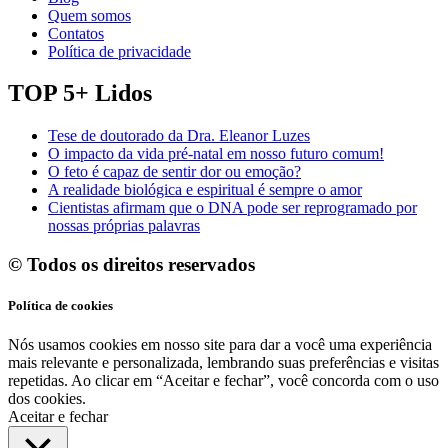
Quem somos
Contatos
Política de privacidade
TOP 5+ Lidos
Tese de doutorado da Dra. Eleanor Luzes
O impacto da vida pré-natal em nosso futuro comum!
O feto é capaz de sentir dor ou emoção?
A realidade biológica e espiritual é sempre o amor
Cientistas afirmam que o DNA pode ser reprogramado por
nossas próprias palavras
© Todos os direitos reservados
Política de cookies
Nós usamos cookies em nosso site para dar a você uma experiência
mais relevante e personalizada, lembrando suas preferências e visitas
repetidas. Ao clicar em “Aceitar e fechar”, você concorda com o uso
dos cookies.
Aceitar e fechar