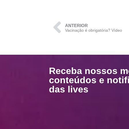
ANTERIOR
Vacinação é obrigatória? Vídeo
Receba nossos
m
conteúdos
e notif
das
lives