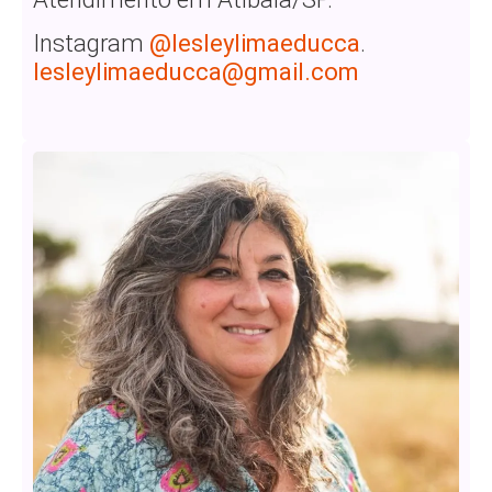
Instagram
@lesleylimaeducca
.
lesleylimaeducca@gmail.com